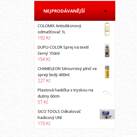
BOSS AUTO
NEJPRODÁVANĚJŠÍ
BRUNOX
California scents
COLOMIX Antisilikonový
CARFIT
odmašťovač 1L
192 Kč
COLAD
COLOMIX
DUPLI-COLOR Sprej na textil
černý 150ml
Colormax
154 Kč
COYOTE
CHAMELEON Silnovrstvý plnič ve
CQ
spreji šedý 400ml
227 Kč
CXS
DEBEER
Plastová hadička s tryskou na
dutiny 60cm
DECO COLOR
57 Kč
DINITROL
SICO TOOLS Odkalovač
DRUCHEMA
hadicový UNI
170 Kč
DUPLI-COLOR
DUPONT