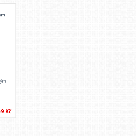
0mm
hým
59 Kč