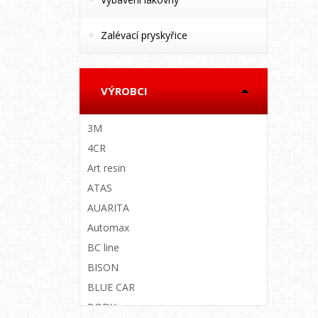
Zalévací pryskyřice
VÝROBCI
3M
4CR
Art resin
ATAS
AUARITA
Automax
BC line
BISON
BLUE CAR
BODY