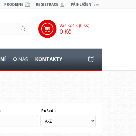
PRODEJNE
REGISTRACE
PŘIHLÁŠENÍ
Váš košik (
0
ks)
0 Kč
ĚNÍ
O
NÁS
KONTAKTY
:
Pořadí: