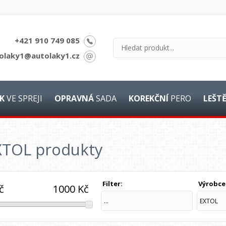
+421 910 749 085
olaky1@autolaky1.cz
K
VE SPREJI
OPRAVNÁ
SADA
KOREKČNÍ
PERO
LEŠT
XTOL produkty
Filter:
Výrobce
1000
Kč
č
...
EXTOL