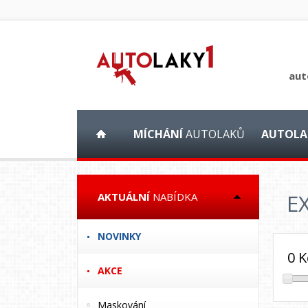
aut
MÍCHÁNÍ
AUTOLAKŮ
AUTOLA
E
AKTUÁLNÍ
NABÍDKA
NOVINKY
0
K
AKCE
Maskování