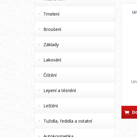
U
Tmelení
Broušení
Základy
Lakování
Čištění
Un
Lepení a těsnění
Leštění
Do
Tužidla, ředidla a ostatní
Autokosmetika