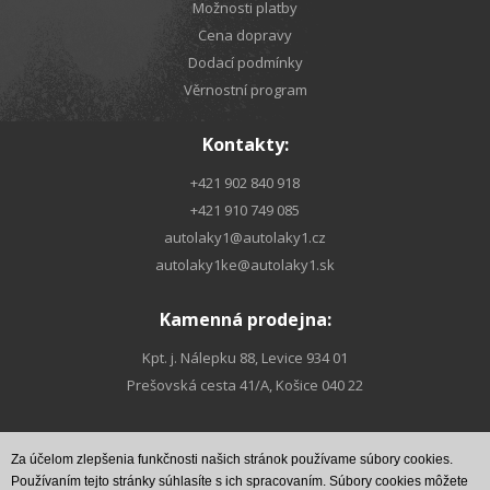
Možnosti platby
Cena dopravy
Dodací podmínky
Věrnostní program
Kontakty:
+421 902 840 918
+421 910 749 085
autolaky1@autolaky1.cz
autolaky1ke@autolaky1.sk
Kamenná prodejna:
Kpt. j. Nálepku 88, Levice 934 01
Prešovská cesta 41/A, Košice 040 22
Za účelom zlepšenia funkčnosti našich stránok používame súbory cookies.
Najdete nás na
Najdete nás na
FACEBOOKu
INSTAGRAMe
Používaním tejto stránky súhlasíte s ich spracovaním. Súbory cookies môžete