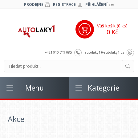
PRODEJNE
REGISTRACE
PŘIHLÁŠENÍ
Váš košik (
0
ks)
0 Kč
+421 910 749 085
autolaky1@autolaky1.cz
Menu
Kategorie
Akce