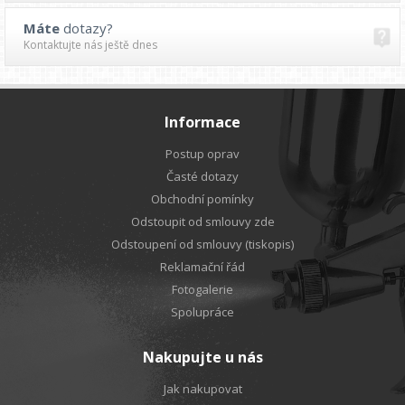
Máte
dotazy?
Kontaktujte nás ještě dnes
Informace
Postup oprav
Časté dotazy
Obchodní pomínky
Odstoupit od smlouvy zde
Odstoupení od smlouvy (tiskopis)
Reklamační řád
Fotogalerie
Spolupráce
Nakupujte u nás
Jak nakupovat