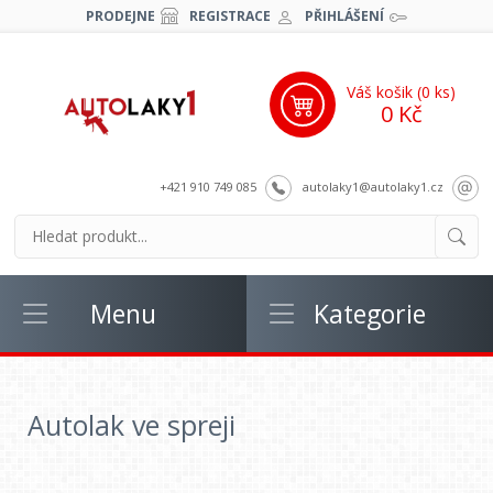
PRODEJNE
REGISTRACE
PŘIHLÁŠENÍ
Váš košik (
0
ks)
0 Kč
+421 910 749 085
autolaky1@autolaky1.cz
Menu
Kategorie
Autolak ve spreji