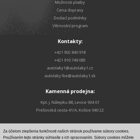
Možnosti platby
Cena dopravy
Dodací podmínky
Věrnostní program
Kontakty:
+421 902 840 918
+421 910 749 085
autolaky1@autolaky1.cz
autolaky1ke@autolaky1.sk
Kamenná prodejna:
Kpt. j. Nálepku 88, Levice 934 01
Prešovská cesta 41/A, Košice 040 22
Za účelom zlepšenia funkčnosti našich stránok používame súbory cookies.
Najdete nás na
Najdete nás na
FACEBOOKu
INSTAGRAMe
Používaním tejto stránky súhlasíte s ich spracovaním. Súbory cookies môžete