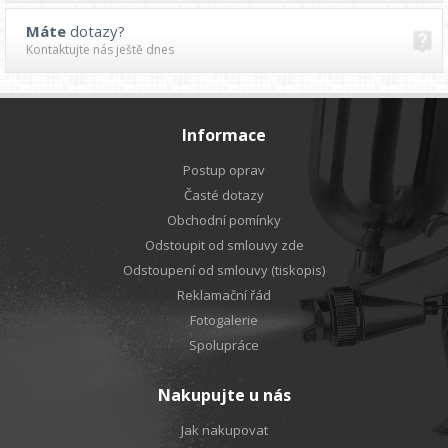
Máte
dotazy?
Kontaktujte nás ještě dnes
Informace
Postup oprav
Časté dotazy
Obchodní pomínky
Odstoupit od smlouvy zde
Odstoupení od smlouvy (tiskopis)
Reklamační řád
Fotogalerie
Spolupráce
Nakupujte u nás
Jak nakupovat