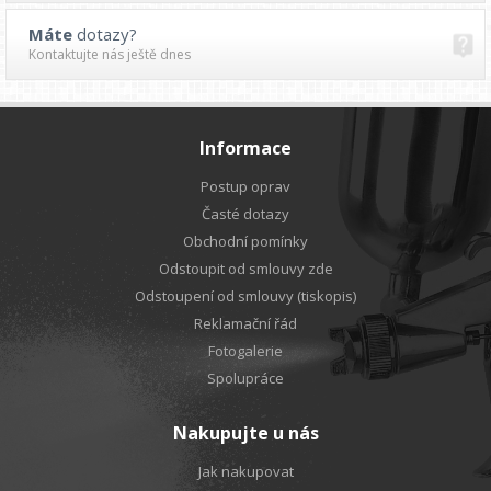
Máte
dotazy?
Kontaktujte nás ještě dnes
Informace
Postup oprav
Časté dotazy
Obchodní pomínky
Odstoupit od smlouvy zde
Odstoupení od smlouvy (tiskopis)
Reklamační řád
Fotogalerie
Spolupráce
Nakupujte u nás
Jak nakupovat