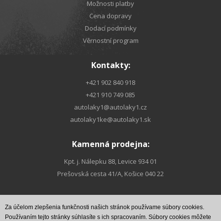
Možnosti platby
Cena dopravy
Dodací podmínky
Věrnostní program
Kontakty:
+421 902 840 918
+421 910 749 085
autolaky1@autolaky1.cz
autolaky1ke@autolaky1.sk
Kamenná prodejna:
Kpt. j. Nálepku 88, Levice 934 01
Prešovská cesta 41/A, Košice 040 22
Za účelom zlepšenia funkčnosti našich stránok používame súbory cookies.
Najdete nás na
Najdete nás na
FACEBOOKu
INSTAGRAMe
Používaním tejto stránky súhlasíte s ich spracovaním. Súbory cookies môžete