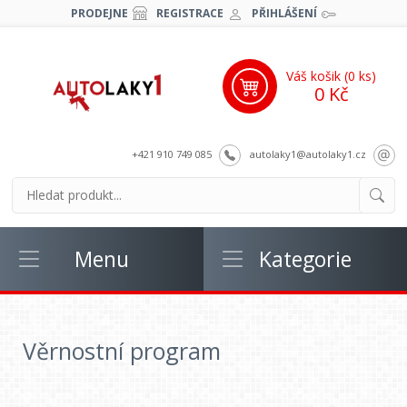
PRODEJNE
REGISTRACE
PŘIHLÁŠENÍ
Váš košik (
0
ks)
0 Kč
+421 910 749 085
autolaky1@autolaky1.cz
Menu
Kategorie
Věrnostní program