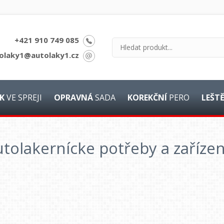
+421 910 749 085
olaky1@autolaky1.cz
K
VE SPREJI
OPRAVNÁ
SADA
KOREKČNÍ
PERO
LEŠT
tolakernícke potřeby a zařízen