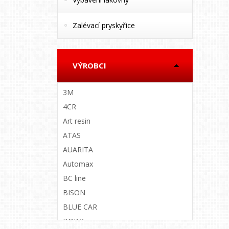
Zalévací pryskyřice
VÝROBCI
3M
4CR
Art resin
ATAS
AUARITA
Automax
BC line
BISON
BLUE CAR
BODY