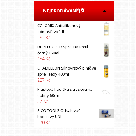
BOSS AUTO
NEJPRODÁVANĚJŠÍ
BRUNOX
California scents
COLOMIX Antisilikonový
CARFIT
odmašťovač 1L
192 Kč
COLAD
COLOMIX
DUPLI-COLOR Sprej na textil
černý 150ml
Colormax
154 Kč
COYOTE
CHAMELEON Silnovrstvý plnič ve
CQ
spreji šedý 400ml
227 Kč
CXS
DEBEER
Plastová hadička s tryskou na
dutiny 60cm
DECO COLOR
57 Kč
DINITROL
SICO TOOLS Odkalovač
DRUCHEMA
hadicový UNI
170 Kč
DUPLI-COLOR
DUPONT