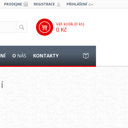
PRODEJNE
REGISTRACE
PŘIHLÁŠENÍ
Váš košik (
0
ks)
0 Kč
ĚNÍ
O
NÁS
KONTAKTY
í