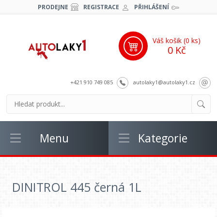
PRODEJNE
REGISTRACE
PŘIHLÁŠENÍ
Váš košik (
0
ks)
0 Kč
+421 910 749 085
autolaky1@autolaky1.cz
Menu
Kategorie
DINITROL 445 černá 1L