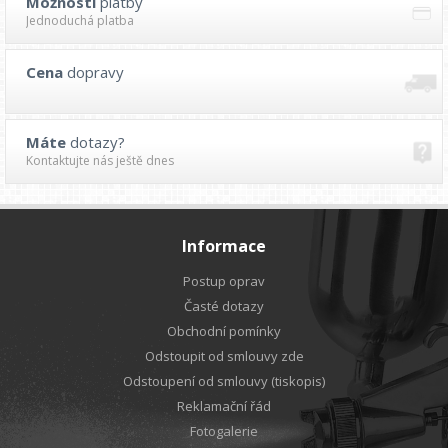
Možnosti
platby
Jednoduchá platba
Cena
dopravy
Máte
dotazy?
Kontaktujte nás ještě dnes
Informace
Postup oprav
Časté dotazy
Obchodní pomínky
Odstoupit od smlouvy zde
Odstoupení od smlouvy (tiskopis)
Reklamační řád
Fotogalerie